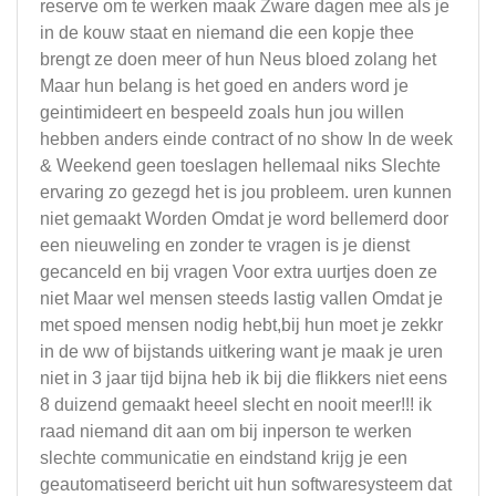
reserve om te werken maak Zware dagen mee als je
in de kouw staat en niemand die een kopje thee
brengt ze doen meer of hun Neus bloed zolang het
Maar hun belang is het goed en anders word je
geintimideert en bespeeld zoals hun jou willen
hebben anders einde contract of no show In de week
& Weekend geen toeslagen hellemaal niks Slechte
ervaring zo gezegd het is jou probleem. uren kunnen
niet gemaakt Worden Omdat je word bellemerd door
een nieuweling en zonder te vragen is je dienst
gecanceld en bij vragen Voor extra uurtjes doen ze
niet Maar wel mensen steeds lastig vallen Omdat je
met spoed mensen nodig hebt,bij hun moet je zekkr
in de ww of bijstands uitkering want je maak je uren
niet in 3 jaar tijd bijna heb ik bij die flikkers niet eens
8 duizend gemaakt heeel slecht en nooit meer!!! ik
raad niemand dit aan om bij inperson te werken
slechte communicatie en eindstand krijg je een
geautomatiseerd bericht uit hun softwaresysteem dat