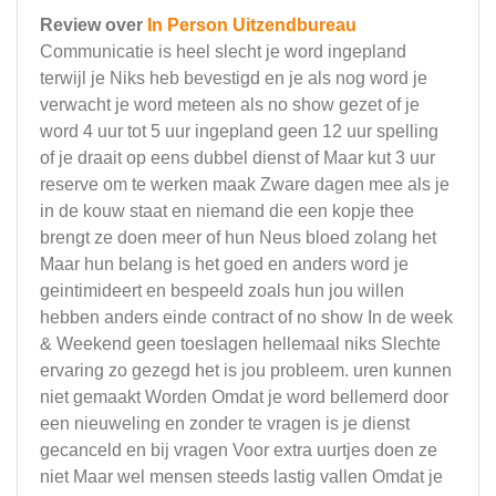
Review over
In Person Uitzendbureau
Communicatie is heel slecht je word ingepland
terwijl je Niks heb bevestigd en je als nog word je
verwacht je word meteen als no show gezet of je
word 4 uur tot 5 uur ingepland geen 12 uur spelling
of je draait op eens dubbel dienst of Maar kut 3 uur
reserve om te werken maak Zware dagen mee als je
in de kouw staat en niemand die een kopje thee
brengt ze doen meer of hun Neus bloed zolang het
Maar hun belang is het goed en anders word je
geintimideert en bespeeld zoals hun jou willen
hebben anders einde contract of no show In de week
& Weekend geen toeslagen hellemaal niks Slechte
ervaring zo gezegd het is jou probleem. uren kunnen
niet gemaakt Worden Omdat je word bellemerd door
een nieuweling en zonder te vragen is je dienst
gecanceld en bij vragen Voor extra uurtjes doen ze
niet Maar wel mensen steeds lastig vallen Omdat je