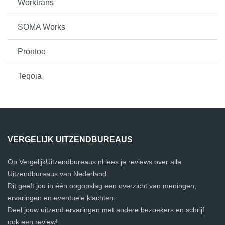
Worktrans
SOMA Works
Prontoo
Teqoia
VERGELIJK UITZENDBUREAUS
Op VergelijkUitzendbureaus.nl lees je reviews over alle
Uitzendbureaus van Nederland.
Dit geeft jou in één oogopslag een overzicht van meningen,
ervaringen en eventuele klachten.
Deel jouw uitzend ervaringen met andere bezoekers en schrijf
ook een review!