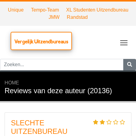
Unique
Tempo-Team
XL Studenten Uitzendbureau
JMW
Randstad
Vergelijk Uitzendbureaus
Tog
HOME
Reviews van deze auteur (20136)
SLECHTE
UITZENBUREAU