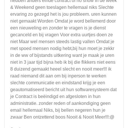
hebben anders einde contract of no show In de week
& Weekend geen toeslagen hellemaal niks Slechte
ervaring zo gezegd het is jou probleem. uren kunnen
niet gemaakt Worden Omdat je word bellemerd door
een nieuweling en zonder te vragen is je dienst
gecanceld en bij vragen Voor extra uurtjes doen ze
niet Maar wel mensen steeds lastig vallen Omdat je
met spoed mensen nodig hebt,bij hun moet je zekkr
in de ww of bijstands uitkering want je maak je uren
niet in 3 jaar tijd bijna heb ik bij die flikkers niet eens
8 duizend gemaakt heeel slecht en nooit meer!!! ik
raad niemand dit aan om bij inperson te werken
slechte communicatie en eindstand krijg je een
geautomatiseerd bericht uit hun softwaresysteem dat
je Contract is beëindigd en afgesloten in hun
administratie. zonder reden of aankondiging geen
email hellemaal Niks, bij bellen negeren hun je
zwaar Ben ontzettend boos Nooit & Nooit Meer!!!:@