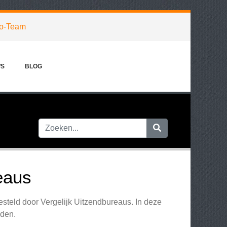
o-Team
WS
BLOG
eaus
steld door Vergelijk Uitzendbureaus. In deze
eden.