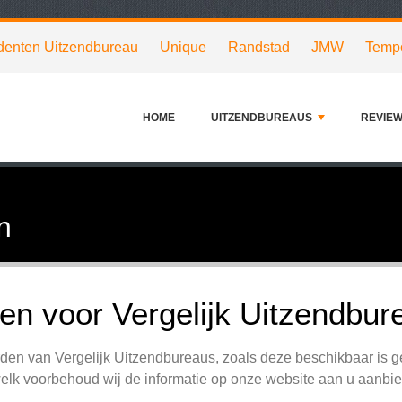
denten Uitzendbureau
Unique
Randstad
JMW
Temp
HOME
UITZENDBUREAUS
REVIE
n
n voor Vergelijk Uitzendbur
en van Vergelijk Uitzendbureaus, zoals deze beschikbaar is ge
lk voorbehoud wij de informatie op onze website aan u aanbi