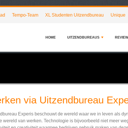
tad
Tempo-Team
XL Studenten Uitzendbureau
Unique
HOME
UITZENDBUREAUS
REVIE
rken via Uitzendbureau Expe
dbureau Experis beschouwt de wereld waar we in leven als dyna
e wereld van werken. Technologie is bijvoorbeeld niet meer we
iviteit en creativiteit waarmee bedrijven gebruik maken van de