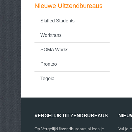
Nieuwe Uitzendbureaus
Skilled Students
Worktrans
SOMA Works
Prontoo
Teqoia
VERGELIJK UITZENDBUREAUS
NIEU
Op VergelijkUitzendbureaus.nl lees je
Vul je 