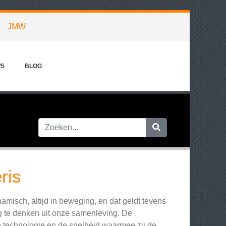
JMW
WS
BLOG
ris
misch, altijd in beweging, en dat geldt tevens
g te denken uit onze samenleving. De
ze technologie en de snelheid waarmee zij de