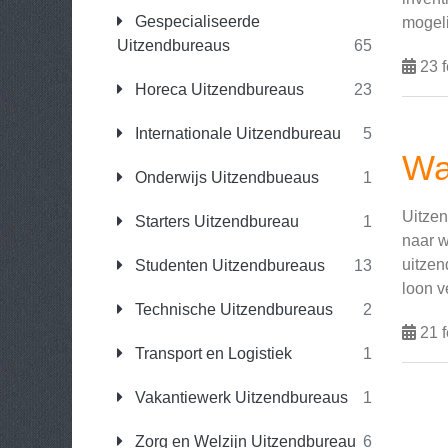
Gespecialiseerde
mogeli
Uitzendbureaus
65
23 f
Horeca Uitzendbureaus
23
Internationale Uitzendbureau
5
Wa
Onderwijs Uitzendbueaus
1
Uitzen
Starters Uitzendbureau
1
naar w
uitzen
Studenten Uitzendbureaus
13
loon v
Technische Uitzendbureaus
2
21 f
Transport en Logistiek
1
Vakantiewerk Uitzendbureaus
1
Zorg en Welzijn Uitzendbureau
6