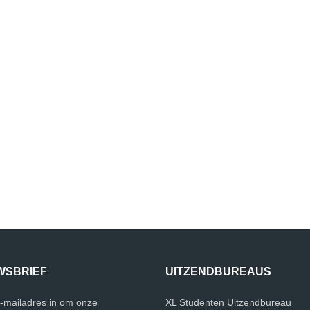
WSBRIEF
UITZENDBUREAUS
e-mailadres in om onze
XL Studenten Uitzendbureau