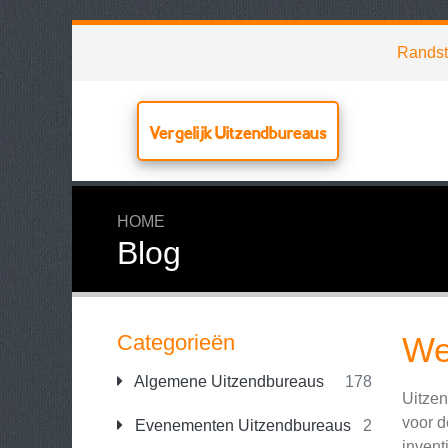
Rands
Vergelijk Uitzendbureaus
HOME
Blog
Categorieën
We
Algemene Uitzendbureaus
178
Uitzen
voor d
Evenementen Uitzendbureaus
2
invent