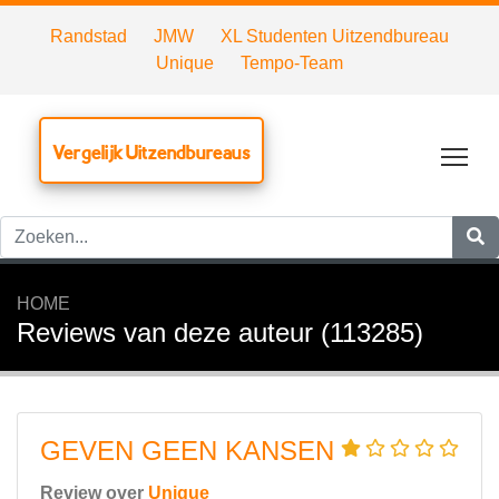
Randstad
JMW
XL Studenten Uitzendbureau
Unique
Tempo-Team
Vergelijk Uitzendbureaus
Tog
HOME
Reviews van deze auteur (113285)
GEVEN GEEN KANSEN
Review over
Unique