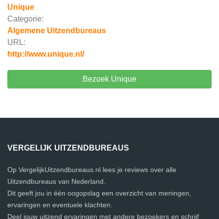
Unique
Categorie:
Algemene Uitzendbureaus
URL:
http://www.unique.nl/
Bezoek Unique
VERGELIJK UITZENDBUREAUS
Op VergelijkUitzendbureaus.nl lees je reviews over alle
Uitzendbureaus van Nederland.
Dit geeft jou in één oogopslag een overzicht van meningen,
ervaringen en eventuele klachten.
Deel jouw uitzend ervaringen met andere bezoekers en schrijf