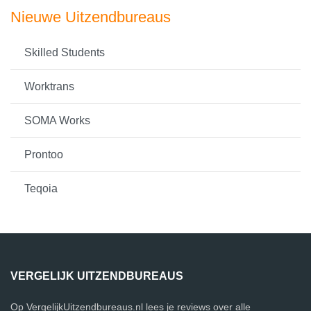
Nieuwe Uitzendbureaus
Skilled Students
Worktrans
SOMA Works
Prontoo
Teqoia
VERGELIJK UITZENDBUREAUS
Op VergelijkUitzendbureaus.nl lees je reviews over alle