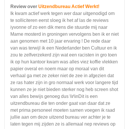
Review over
Uitzendbureau Actief Werkt!
Ik kwam actief werk tegen wer daar uitgenodigd om
te solliciteren eerst sloeg ik het af las de reviews
iyvonne of zo een dik mens die stuurde mij naar
Marne mosterd in groningen vervolgens ben ik er niet
aan genomen met 10 jaar ervaring ! De rede daar
van was terwijl ik een Nederlander ben Cultuur en ik
zou te zelfverzekerd zijn wat een racisten in gro toen
ik op hun kantoor kwam was alles viez koffie vlekken
papier overal en noem maar op moraal van dit
verhaal ga met ze zeker niet de zee in afgezien dat
ze ras hater zijn in gro normaal werk voor langere tijd
kunnen ze je niet bieden sterker nog heb screen shot
van alles bewijs genoeg dus \\r\\nDit is een
uitzendbureau die ten onder gaat van daar dat ze
met prima personeel moeten samen voegen ik raad
jullie aan om deze uitzend bureau ver achter je te
laten tegen mij zijden ze is allemaal nep reviews op