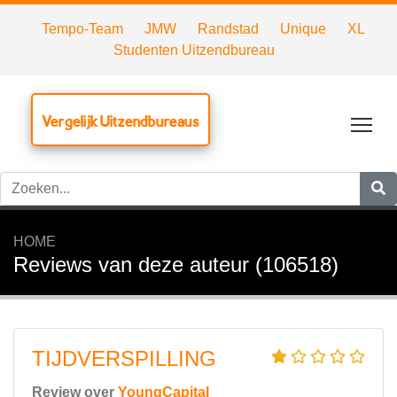
Tempo-Team
JMW
Randstad
Unique
XL
Studenten Uitzendbureau
Vergelijk Uitzendbureaus
Tog
HOME
Reviews van deze auteur (106518)
TIJDVERSPILLING
Review over
YoungCapital