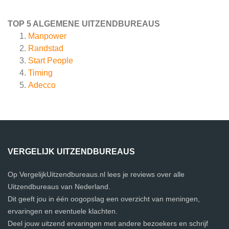
TOP 5 ALGEMENE UITZENDBUREAUS
Manpower
Randstad
Start People
Timing
Adecco
VERGELIJK UITZENDBUREAUS
Op VergelijkUitzendbureaus.nl lees je reviews over alle
Uitzendbureaus van Nederland.
Dit geeft jou in één oogopslag een overzicht van meningen,
ervaringen en eventuele klachten.
Deel jouw uitzend ervaringen met andere bezoekers en schrijf