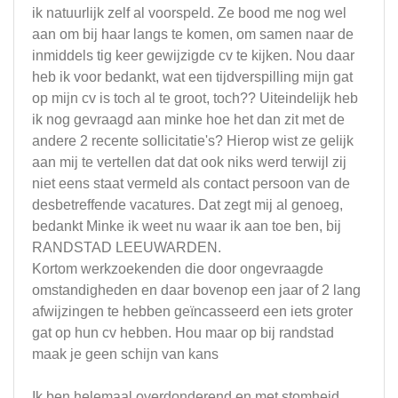
ik natuurlijk zelf al voorspeld. Ze bood me nog wel
aan om bij haar langs te komen, om samen naar de
inmiddels tig keer gewijzigde cv te kijken. Nou daar
heb ik voor bedankt, wat een tijdverspilling mijn gat
op mijn cv is toch al te groot, toch?? Uiteindelijk heb
ik nog gevraagd aan minke hoe het dan zit met de
andere 2 recente sollicitatie's? Hierop wist ze gelijk
aan mij te vertellen dat dat ook niks werd terwijl zij
niet eens staat vermeld als contact persoon van de
desbetreffende vacatures. Dat zegt mij al genoeg,
bedankt Minke ik weet nu waar ik aan toe ben, bij
RANDSTAD LEEUWARDEN.
Kortom werkzoekenden die door ongevraagde
omstandigheden en daar bovenop een jaar of 2 lang
afwijzingen te hebben geïncasseerd een iets groter
gat op hun cv hebben. Hou maar op bij randstad
maak je geen schijn van kans
Ik ben helemaal overdonderend en met stomheid