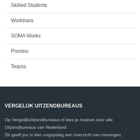
Skilled Students
Worktrans
SOMA Works
Prontoo
Teqoia
VERGELIJK UITZENDBUREAUS
Op VergelijkUitzendbureaus.nl lees je reviews over alle
Uitzendbureaus van Nederland.
Dit geeft jou in één oogopslag een overzicht van meningen,