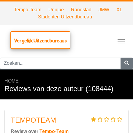
Tempo-Team
Unique
Randstad
JMW
XL
Studenten Uitzendbureau
Vergelijk Uitzendbureaus
Tog
HOME
Reviews van deze auteur (108444)
TEMPOTEAM
Review over
Tempo-Team