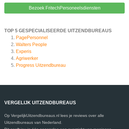
Bezoek FritechPersoneelsdiensten
TOP 5 GESPECIALISEERDE UITZENDBUREAUS
PagePersonnel
Walters People
Experis
Agriwerker
Progress Uitzendbureau
VERGELIJK UITZENDBUREAUS
Op VergelijkUitzendbureaus.nl lees je reviews over alle
Uitzendbureaus van Nederland.