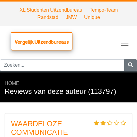
XL Studenten Uitzendbureau
Tempo-Team
Randstad
JMW
Unique
Vergelijk Uitzendbureaus
Tog
HOME
Reviews van deze auteur (113797)
WAARDELOZE
COMMUNICATIE