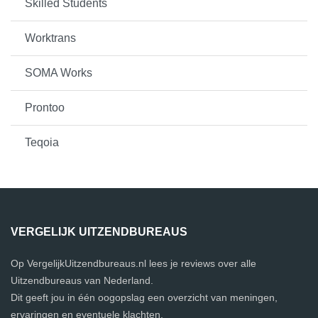
Skilled Students
Worktrans
SOMA Works
Prontoo
Teqoia
VERGELIJK UITZENDBUREAUS
Op VergelijkUitzendbureaus.nl lees je reviews over alle
Uitzendbureaus van Nederland.
Dit geeft jou in één oogopslag een overzicht van meningen,
ervaringen en eventuele klachten.