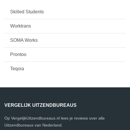
Skilled Students
Worktrans
SOMA Works
Prontoo
Teqoia
VERGELIJK UITZENDBUREAUS
Op VergelijkUitzendbureaus.nl lees je reviews over alle
Uitzendbureaus van Nederland.