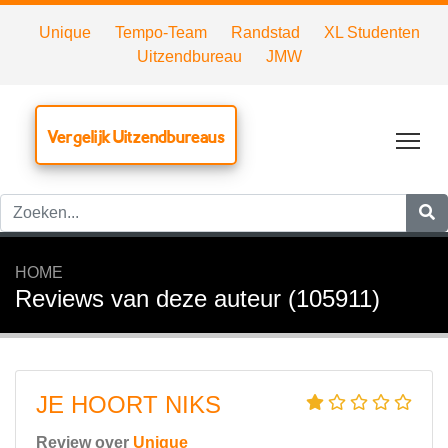
Unique
Tempo-Team
Randstad
XL Studenten
Uitzendbureau
JMW
Vergelijk Uitzendbureaus
Tog
HOME
Reviews van deze auteur (105911)
JE HOORT NIKS
Review over
Unique