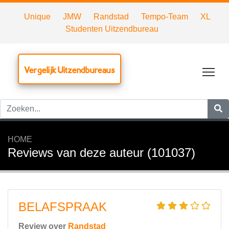
Unique
JMW
Randstad
Tempo-Team
XL
Studenten Uitzendbureau
Vergelijk Uitzendbureaus
Tog
HOME
Reviews van deze auteur (101037)
BELAFSPRAAK
Review over
Randstad