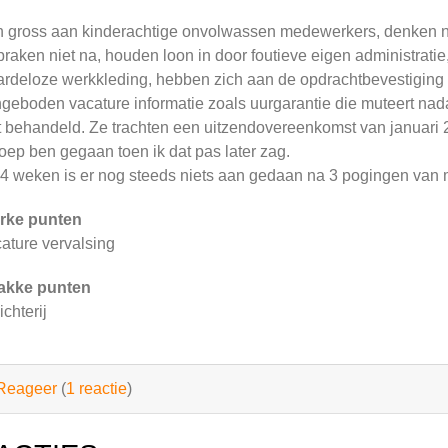
 gross aan kinderachtige onvolwassen medewerkers, denken 
praken niet na, houden loon in door foutieve eigen administrati
rdeloze werkkleding, hebben zich aan de opdrachtbevestiging 
geboden vacature informatie zoals uurgarantie die muteert na
t behandeld. Ze trachten een uitzendovereenkomst van januari 
oep ben gegaan toen ik dat pas later zag.
4 weken is er nog steeds niets aan gedaan na 3 pogingen van mij
rke punten
ature vervalsing
akke punten
ichterij
Reageer
(
1 reactie
)