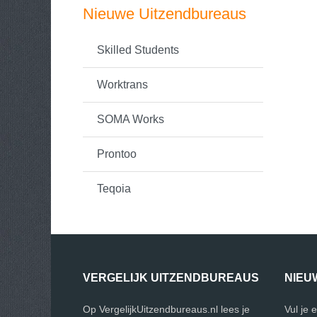
Nieuwe Uitzendbureaus
Skilled Students
Worktrans
SOMA Works
Prontoo
Teqoia
VERGELIJK UITZENDBUREAUS
NIEU
Op VergelijkUitzendbureaus.nl lees je
Vul je 