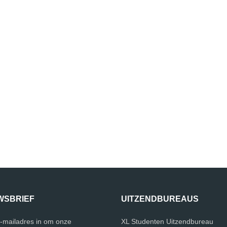
WSBRIEF
UITZENDBUREAUS
e-mailadres in om onze
XL Studenten Uitzendbureau