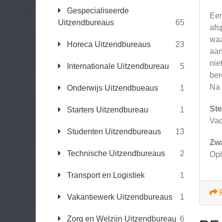
Gespecialiseerde
Een
Uitzendbureaus
65
afs
waa
Horeca Uitzendbureaus
23
aan
nie
Internationale Uitzendbureau
5
ber
Na 
Onderwijs Uitzendbueaus
1
Ste
Starters Uitzendbureau
1
Vac
Studenten Uitzendbureaus
13
Zw
Technische Uitzendbureaus
2
Opl
Transport en Logistiek
1
Vakantiewerk Uitzendbureaus
1
Zorg en Welzijn Uitzendbureau
6