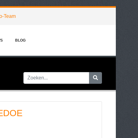
o-Team
WS
BLOG
EDOE