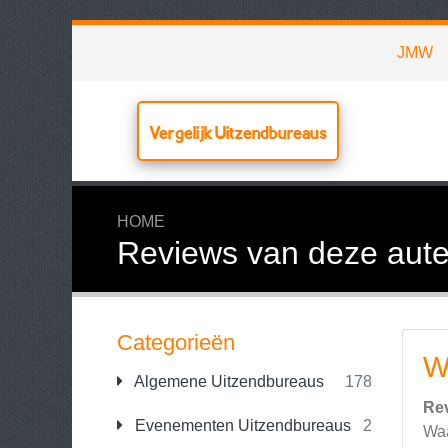
JMW
Vergelijk Uitzendbureaus
HOME
Reviews van deze aute
Categorieën
W
Algemene Uitzendbureaus
178
Re
Evenementen Uitzendbureaus
2
Waa