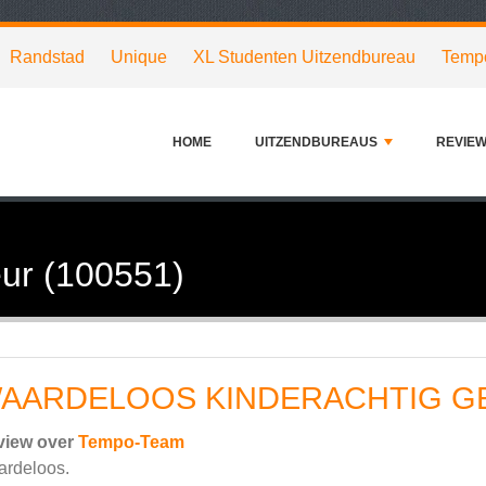
Randstad
Unique
XL Studenten Uitzendbureau
Temp
HOME
UITZENDBUREAUS
REVIE
ur (100551)
AARDELOOS KINDERACHTIG G
view over
Tempo-Team
rdeloos.