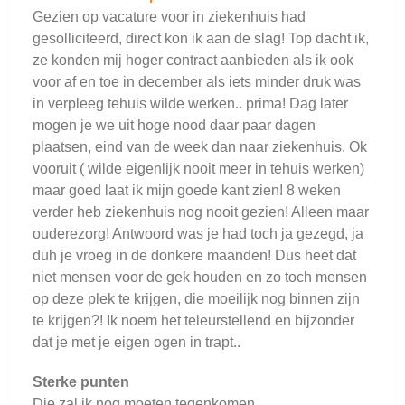
Gezien op vacature voor in ziekenhuis had
gesolliciteerd, direct kon ik aan de slag! Top dacht ik,
ze konden mij hoger contract aanbieden als ik ook
voor af en toe in december als iets minder druk was
in verpleeg tehuis wilde werken.. prima! Dag later
mogen je we uit hoge nood daar paar dagen
plaatsen, eind van de week dan naar ziekenhuis. Ok
vooruit ( wilde eigenlijk nooit meer in tehuis werken)
maar goed laat ik mijn goede kant zien! 8 weken
verder heb ziekenhuis nog nooit gezien! Alleen maar
ouderezorg! Antwoord was je had toch ja gezegd, ja
duh je vroeg in de donkere maanden! Dus heet dat
niet mensen voor de gek houden en zo toch mensen
op deze plek te krijgen, die moeilijk nog binnen zijn
te krijgen?! Ik noem het teleurstellend en bijzonder
dat je met je eigen ogen in trapt..
Sterke punten
Die zal ik nog moeten tegenkomen