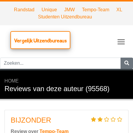
Randstad
Unique
JMW
Tempo-Team
XL
Studenten Uitzendbureau
Vergelijk Uitzendbureaus
Tog
HOME
Reviews van deze auteur (95568)
BIJZONDER
Review over
Tempo-Team