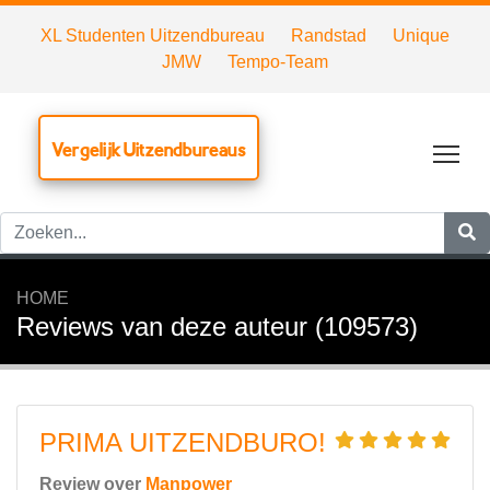
XL Studenten Uitzendbureau
Randstad
Unique
JMW
Tempo-Team
Vergelijk Uitzendbureaus
Tog
HOME
Reviews van deze auteur (109573)
PRIMA UITZENDBURO!
Review over
Manpower