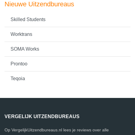
Nieuwe Uitzendbureaus
Skilled Students
Worktrans
SOMA Works
Prontoo
Teqoia
VERGELIJK UITZENDBUREAUS
Op VergelijkUitzendbureaus.nl lees je reviews over alle