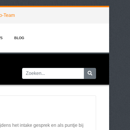
o-Team
WS
BLOG
jdens het intake gesprek en als puntje bij