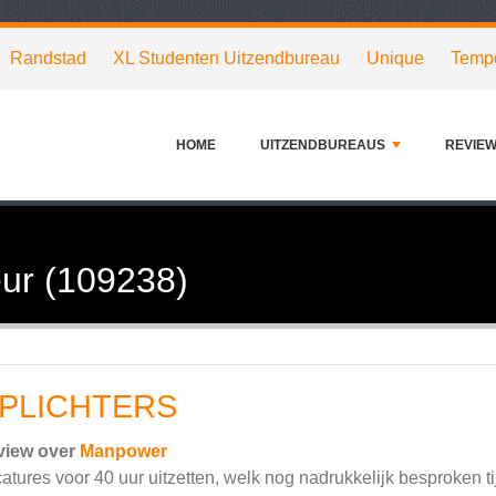
Randstad
XL Studenten Uitzendbureau
Unique
Temp
HOME
UITZENDBUREAUS
REVIE
ur (109238)
PLICHTERS
view over
Manpower
atures voor 40 uur uitzetten, welk nog nadrukkelijk besproken ti