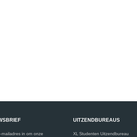
WSBRIEF
UITZENDBUREAUS
e-mailadres in om onze
XL Studenten Uitzendbureau