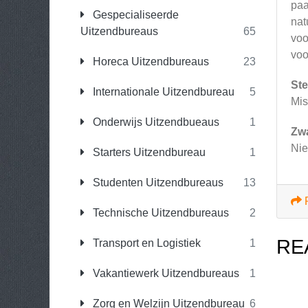
paa
Gespecialiseerde
nat
Uitzendbureaus
65
voo
voo
Horeca Uitzendbureaus
23
Ste
Internationale Uitzendbureau
5
Mis
Onderwijs Uitzendbueaus
1
Zw
Nie
Starters Uitzendbureau
1
Studenten Uitzendbureaus
13
Technische Uitzendbureaus
2
RE
Transport en Logistiek
1
Vakantiewerk Uitzendbureaus
1
Zorg en Welzijn Uitzendbureau
6