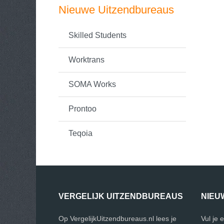
Nieuwe Uitzendbureaus
Skilled Students
Worktrans
SOMA Works
Prontoo
Teqoia
VERGELIJK UITZENDBUREAUS
NIEU
Op VergelijkUitzendbureaus.nl lees je
Vul je 