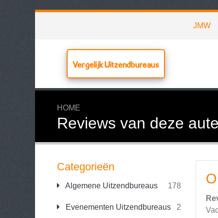
JMW
Vergelijk Uitzendbureaus
HOME
Reviews van deze aute
Categorieën
O
Algemene Uitzendbureaus
178
Re
Evenementen Uitzendbureaus
2
Vac