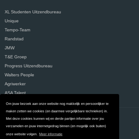
XL Studenten Uitzendbureau
Unique
Tempo-Team
Randstad
JMW
T&E Groep
Progress Uitzendbureau
Walters People
Agriwerker
ASA Talent
Om jouw bezoek aan onze website nog makkelijk en persoonlijker te
maken zetten we cookies (en daarmee vergelijkbare technieken) in.
Contact
Privacy
Met deze cookies kunnen wij en derde partijen informatie over jou
verzamelen en jouw internetgedrag binnen (en mogelijk ook buiten)
Algemene
FAQ
onze website volgen.
Meer informatie
Voorwaarden