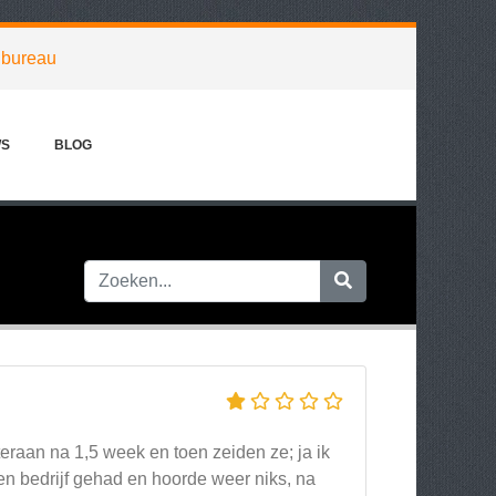
dbureau
WS
BLOG
eraan na 1,5 week en toen zeiden ze; ja ik
en bedrijf gehad en hoorde weer niks, na