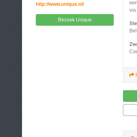
een
http://www.unique.nl/
via
Bezoek Unique
Ste
Bel
Zw
Com