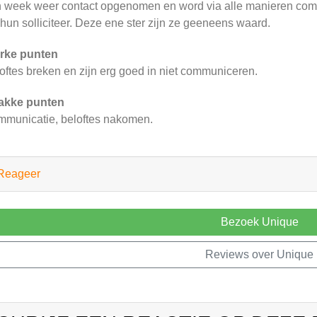
 week weer contact opgenomen en word via alle manieren co
 hun solliciteer. Deze ene ster zijn ze geeneens waard.
rke punten
oftes breken en zijn erg goed in niet communiceren.
akke punten
municatie, beloftes nakomen.
Reageer
Bezoek Unique
Reviews over Unique