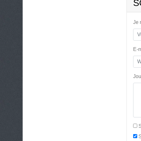
S
Je
E-m
Jou
S
S