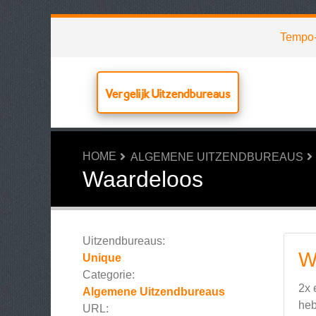
Tempo
Vergelijk Uitzendbureaus
HOME
ALGEMENE UITZENDBUREAUS
Waardeloos
Uitzendbureaus:
W
Unique
Categorie:
2x 
Algemene Uitzendbureaus
heb
URL: