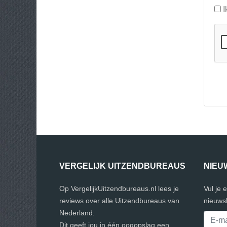
I
VERGELIJK UITZENDBUREAUS
NIEU
Op VergelijkUitzendbureaus.nl lees je
Vul je 
reviews over alle Uitzendbureaus van
nieuwsb
Nederland.
Dit geeft jou in één oogopslag een