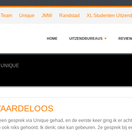
-Team
Unique
JMW
Randstad
XL Studenten Uitzen
HOME
UITZENDBUREAUS
REVIE
UNIQUE
AARDELOOS
een gesprek via Unique gehad, en de eerste keer ging ik er acht
 ook niks gehoord. Ik denk; oke kan gebeuren. 2e gesprek bij e