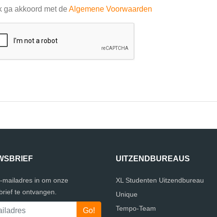
k ga akkoord met de
Algemene Voorwaarden
WSBRIEF
UITZENDBUREAUS
e-mailadres in om onze
XL Studenten Uitzendbureau
rief te ontvangen.
Unique
Tempo-Team