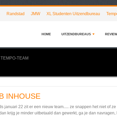
e
Randstad
JMW
XL Studenten Uitzendbureau
Temp
HOME
UITZENDBUREAUS
REVIE
TEMPO-TEAM
B INHOUSE
ds januari 22 zit er een nieuw team..... ze snappen het niet of ze
dan krijg je minder uitbetaald dan gewerkt, ga je dan navragen, 