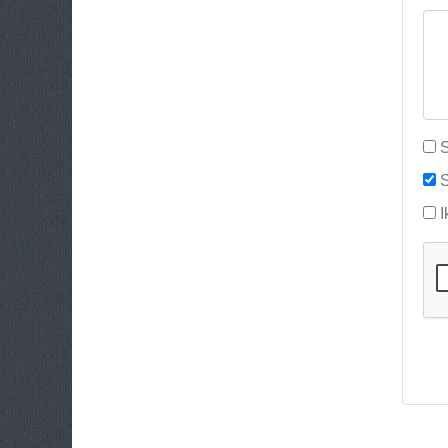
S
S
I