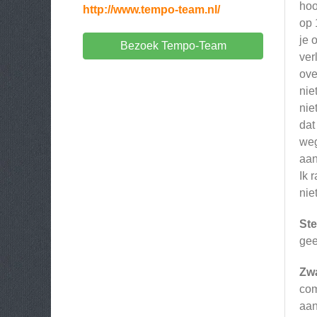
hoo
http://www.tempo-team.nl/
op 
je 
Bezoek Tempo-Team
ver
ove
nie
nie
dat
weg
aan
Ik 
nie
Ste
gee
Zw
com
aan