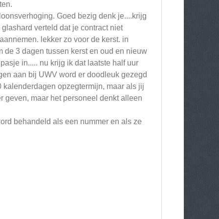
ten.
oonsverhoging. Goed bezig denk je....krijg
lashard verteld dat je contract niet
annemen. lekker zo voor de kerst. in
om de 3 dagen tussen kerst en oud en nieuw
sje in..... nu krijg ik dat laatste half uur
je eigen aan bij UWV word er doodleuk gezegd
 kalenderdagen opzegtermijn, maar als jij
er geven, maar het personeel denkt alleen
e word behandeld als een nummer en als ze