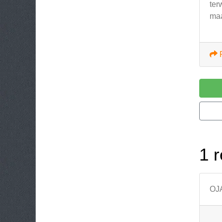
ter
maa
1 r
OJA