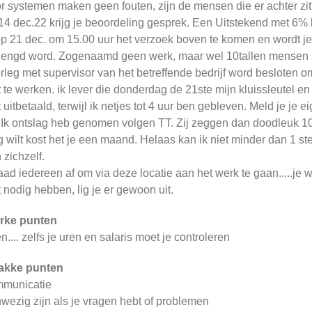
r systemen maken geen fouten, zijn de mensen die er achter zit
14 dec.22 krijg je beoordeling gesprek. Een Uitstekend met 6% l
op 21 dec. om 15.00 uur het verzoek boven te komen en wordt je g
lengd word. Zogenaamd geen werk, maar wel 10tallen mensen a
rleg met supervisor van het betreffende bedrijf word besloten 
t te werken. ik lever die donderdag de 21ste mijn kluissleutel en pa
t uitbetaald, terwijl ik netjes tot 4 uur ben gebleven. Meld je 
 Ik ontslag heb genomen volgen TT. Zij zeggen dan doodleuk 10
 wilt kost het je een maand. Helaas kan ik niet minder dan 1 st
 zichzelf.
raad iedereen af om via deze locatie aan het werk te gaan.....j
t nodig hebben, lig je er gewoon uit.
rke punten
n.... zelfs je uren en salaris moet je controleren
akke punten
municatie
wezig zijn als je vragen hebt of problemen