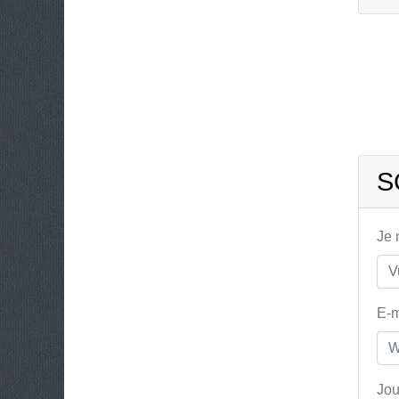
S
Je
E-m
Jou