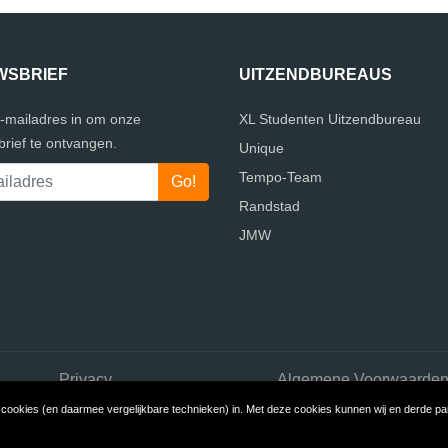
WSBRIEF
UITZENDBUREAUS
e-mailadres in om onze
XL Studenten Uitzendbureau
rief te ontvangen.
Unique
Tempo-Team
Randstad
JMW
Privacy
Algemene Voorwaarde
ookies (en daarmee vergelijkbare technieken) in. Met deze cookies kunnen wij en derde part
Copyright © 2026 Vergelijk Uitzendbureaus