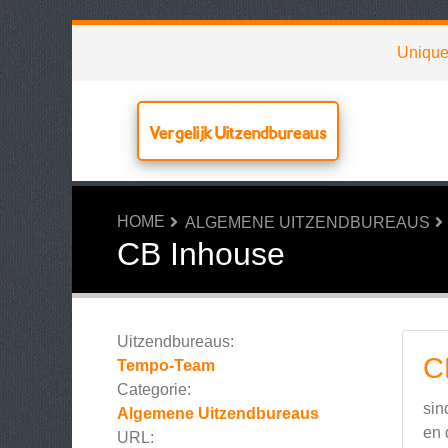
Uniqu
Vergelijk Uitzendbureaus
HOME
ALGEMENE UITZENDBUREAUS
CB Inhouse
Uitzendbureaus:
C
Tempo-Team
Categorie:
sin
Algemene Uitzendbureaus
en 
URL: