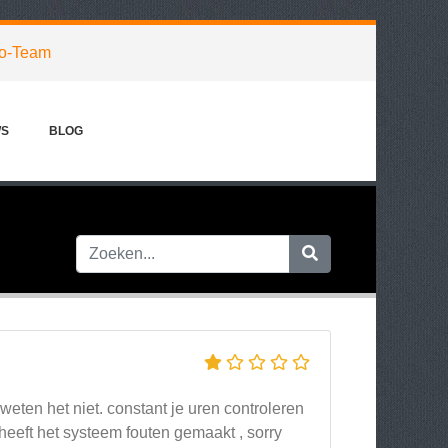
o-Team
WS
BLOG
 weten het niet. constant je uren controleren
heeft het systeem fouten gemaakt , sorry