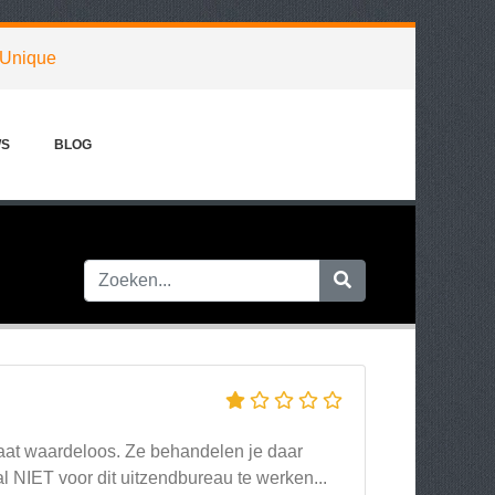
Unique
WS
BLOG
/gaat waardeloos. Ze behandelen je daar
l NIET voor dit uitzendbureau te werken...