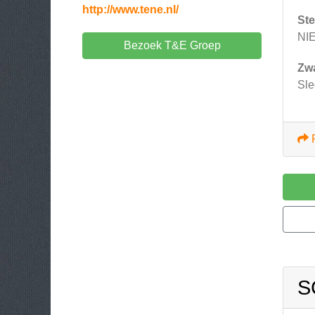
http://www.tene.nl/
Ste
NI
Bezoek T&E Groep
Zw
Sle
S