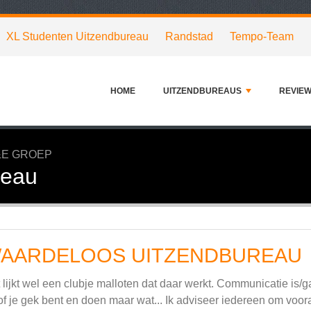
XL Studenten Uitzendbureau
Randstad
Tempo-Team
HOME
UITZENDBUREAUS
REVIE
&E GROEP
reau
AARDELOOS UITZENDBUREAU
 lijkt wel een clubje malloten dat daar werkt. Communicatie is
of je gek bent en doen maar wat... Ik adviseer iedereen om voora