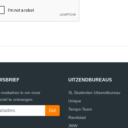
WSBRIEF
UITZENDBUREAUS
e-mailadres in om onze
XL Studenten Uitzendbureau
rief te ontvangen.
Unique
Tempo-Team
Randstad
JMW