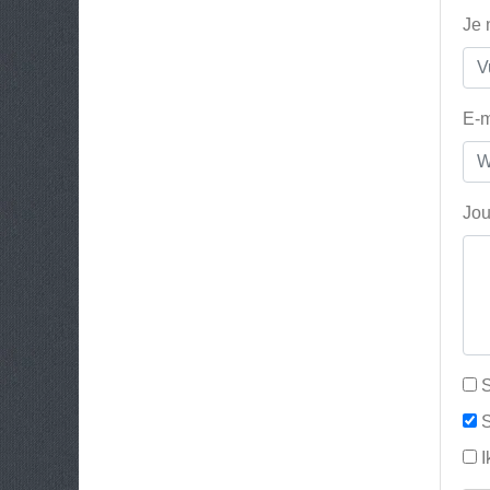
Je
E-m
Jou
S
S
I