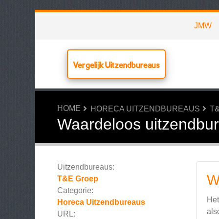
JMW
Vergelijk Uitzendbureaus
HOME
HORECA UITZENDBUREAUS
T
Waardeloos uitzendbu
Uitzendbureaus:
W
T&E Groep
Categorie:
Het
Horeca Uitzendbureaus
als
URL: