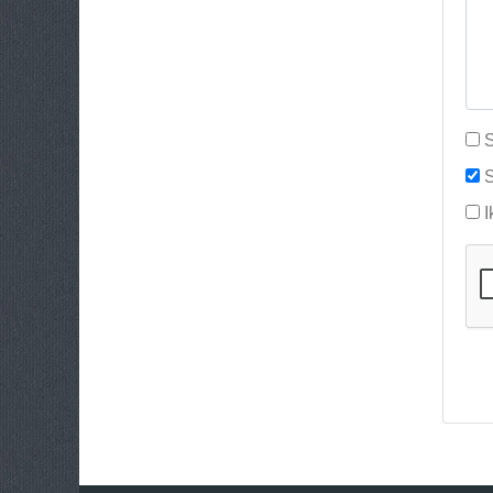
S
S
I