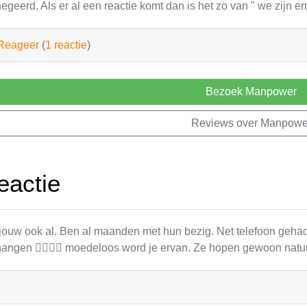
egeerd. Als er al een reactie komt dan is het zo van " we zijn er
Reageer
(
1 reactie
)
Bezoek Manpower
Reviews over Manpowe
eactie
 jouw ook al. Ben al maanden met hun bezig. Net telefoon geha
angen 😮‍💨😮‍💨 moedeloos word je ervan. Ze hopen gewoon natuurlij