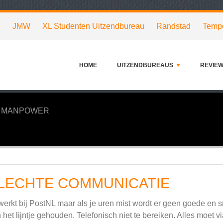
e
JMW
XL Studenten Uitzendbureau
Randstad
Temp
HOME
UITZENDBUREAUS
REVIE
MANPOWER
LECHTE COMMUNICATIE
erkt bij PostNL maar als je uren mist wordt er geen goede en 
 het lijntje gehouden. Telefonisch niet te bereiken. Alles moet