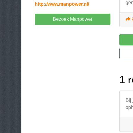
gen
http://www.manpower.nl/
Bezoek Manpower
1 r
Bij
oph