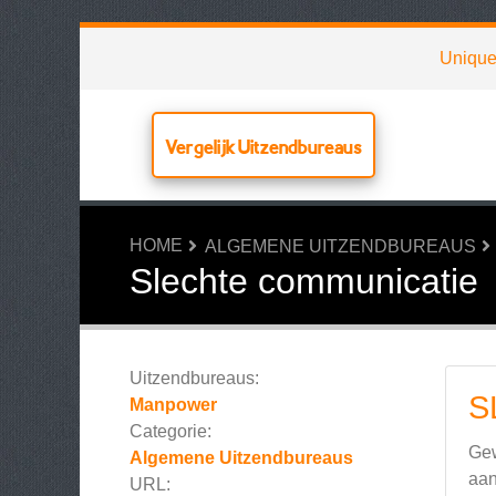
Uniqu
Vergelijk Uitzendbureaus
HOME
ALGEMENE UITZENDBUREAUS
Slechte communicatie
Uitzendbureaus:
S
Manpower
Categorie:
Gew
Algemene Uitzendbureaus
aan
URL: