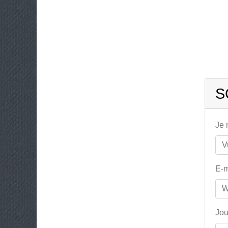
S
Je
E-m
Jou