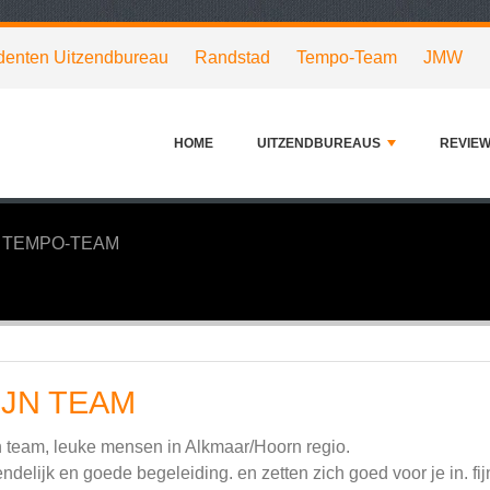
denten Uitzendbureau
Randstad
Tempo-Team
JMW
HOME
UITZENDBUREAUS
REVIE
TEMPO-TEAM
IJN TEAM
n team, leuke mensen in Alkmaar/Hoorn regio.
endelijk en goede begeleiding. en zetten zich goed voor je in. f