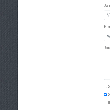
Je
E-m
Jou
S
S
I