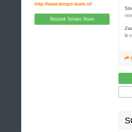
http://www.tempo-team.nl/
Ste
vri
Bezoek Tempo-Team
Zw
Ik 
S