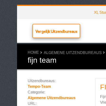
XL Stu
Vergelijk Uitzendbureaus
HOME
ALGEMENE UITZENDBUREAUS
fijn team
Uitzendbureaus:
F
Tempo-Team
Categorie:
Fij
Algemene Uitzendbureaus
Vri
URL: