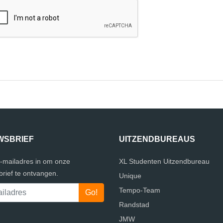
WSBRIEF
UITZENDBUREAUS
e-mailadres in om onze
XL Studenten Uitzendbureau
rief te ontvangen.
Unique
Tempo-Team
Randstad
JMW