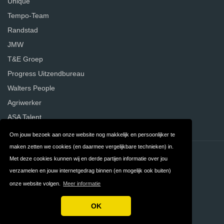
Unique
Tempo-Team
Randstad
JMW
T&E Groep
Progress Uitzendbureau
Walters People
Agriwerker
ASA Talent
Om jouw bezoek aan onze website nog makkelijk en persoonlijker te
maken zetten we cookies (en daarmee vergelijkbare technieken) in.
Contact
Privacy
Met deze cookies kunnen wij en derde partijen informatie over jou
verzamelen en jouw internetgedrag binnen (en mogelijk ook buiten)
Algemene
FAQ
onze website volgen.
Meer informatie
Voorwaarden
OK
Copyright © 2026 Vergelijk Uitzendbureaus